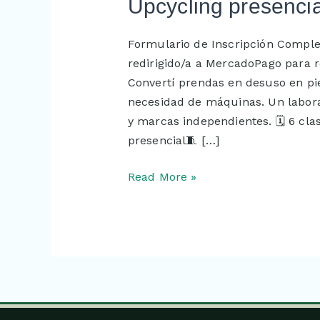
Upcycling
Upcycling presencia
presencial
Formulario de Inscripción Complet
redirigido/a a MercadoPago para r
Convertí prendas en desuso en pie
necesidad de máquinas. Un labor
y marcas independientes. 🗓️ 6 cl
presencial🧵 […]
Read More »