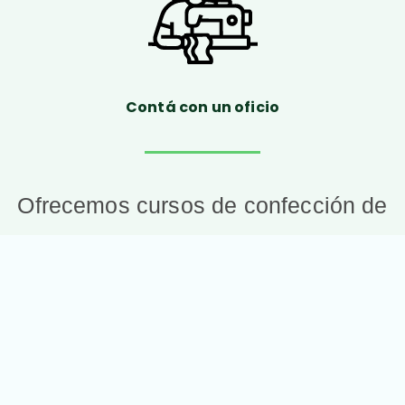
Contá con un oficio
Ofrecemos cursos de confección de
indumentaria orientados a la
inserción laboral en empresas.
Capacítate con habilidades prácticas
que te permitirán acceder a trabajos