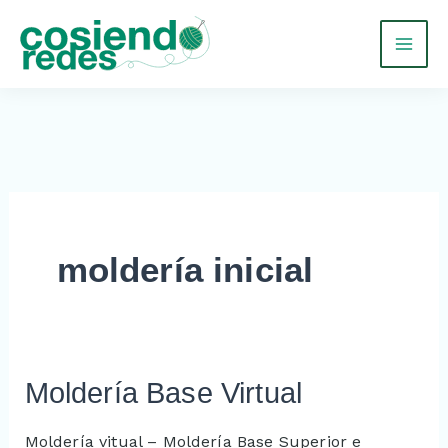
Ir
al
contenido
moldería inicial
Moldería Base Virtual
Moldería
Base
Virtual
Moldería vitual – Moldería Base Superior e