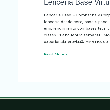
Lencería
Lencería Base Virtu
Base
Virtual
Lencería Base – Bombacha y Corp
lencería desde cero, paso a paso. 
emprendimiento con bases técnicas
clases · 1 encuentro semanal · Mod
experiencia previa🕰️ MARTES de 
Read More »