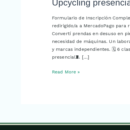
Upcycling
Upcycling presencia
presencial
Formulario de Inscripción Complet
redirigido/a a MercadoPago para r
Convertí prendas en desuso en pie
necesidad de máquinas. Un labor
y marcas independientes. 🗓️ 6 cl
presencial🧵 […]
Read More »